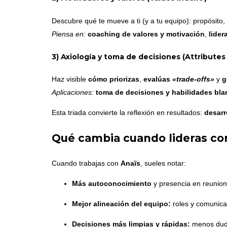
Descubre qué te mueve a ti (y a tu equipo): propósito,
Piensa en:
coaching de valores y motivación
,
lider
3) Axiología y toma de decisiones (Attributes
Haz visible
cómo priorizas
,
evalúas
«trade-offs»
y
g
Aplicaciones:
toma de decisiones y habilidades bl
Esta triada convierte la reflexión en resultados:
desarr
Qué cambia cuando lideras co
Cuando trabajas con
Anaïs
, sueles notar:
Más autoconocimiento
y presencia en reunione
Mejor alineación del equipo:
roles y comunica
Decisiones más limpias y rápidas:
menos duda