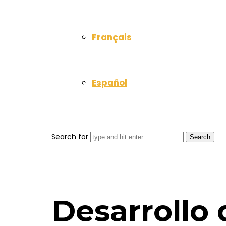
Français
Español
Search for
Desarrollo 