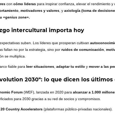
res
con
cómo lideras
para inspirar confianza, elevar el rendimiento y 
ortamiento
,
motivadores y valores
, y
axiología (toma de decisione
u «genius zone».
azgo intercultural importa hoy
expectativas suben. Los líderes que prosperan cultivan
autoconocimi
as fallan no por la estrategia, sino por
ruidos de comunicación
,
moti
ón se multiplica.
arco fiable para
leer situaciones
,
adaptar tu estilo
y
mover a las p
olution 2030": lo que dicen los últimos
nomic Forum
(WEF), lanzada en 2020 para
alcanzar a 1.000 millon
eficiados para 2030 gracias a su red de socios y compromisos.
y
20 Country Accelerators
(plataformas público-privadas nacionales).