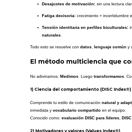
Desajustes de motivación:
sin una lectura cla
Fatiga decisoria:
crecimiento + incertidumbre e
Tensión identitaria en perfiles biculturales:
i
naturales
.
Todo esto se resuelve con
datos
,
lenguaje común
y 
El método multiciencia que co
No adivinamos.
Medimos
. Luego
transformamos
. Co
1) Ciencia del comportamiento (DISC Index®)
Comprende tu estilo de comunicación
natural y adap
inmediata y
vocabulario compartido
en el equipo.
Conocido como:
evaluación DISC para líderes
,
DISC
2) Motivadores y valores (Values Index®)