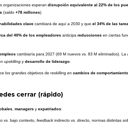
las organizaciones esperan
disrupción equivalente al 22% de los pu
s
(saldo
+78 millones
).
 habilidades clave
cambiará de aquí a 2030 y que
el 34% de las tare
rca del 40% de los empleadores
anticipa
reducciones
en ciertas fun
 empleos
cambiaría para 2027 (69 M nuevos vs. 83 M eliminados). La a
en
upskilling
y
desarrollo de liderazgo
.
ce los grandes objetivos de reskilling en
cambios de comportamiento
edes cerrar (rápido)
lobales
,
managers
y
expatriados
:
to vs. bajo contexto,
feedback
indirecto vs. directo, normas distintas sob