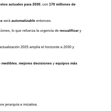
estos actuales para 2030
, con
170 millones de
as
será
automatizable
entonces.
ciones, lo que refuerza la urgencia de
recualificar
y
ctualización 2025 amplía el horizonte a 2030 y
 medibles
,
mejores decisiones
y
equipos más
re jerarquía e iniciativa.