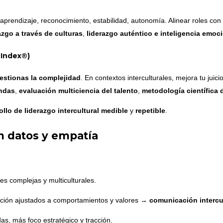
 aprendizaje, reconocimiento, estabilidad, autonomía. Alinear roles con
azgo a través de culturas
,
liderazgo auténtico e inteligencia emoc
 Index®)
estionas la complejidad
. En contextos interculturales, mejora tu juic
andas
,
evaluación multiciencia del talento
,
metodología científica
ollo de liderazgo intercultural
medible
y
repetible
.
n datos y empatía
s complejas y multiculturales.
ción ajustados a comportamientos y valores →
comunicación intercul
s, más foco estratégico y tracción.