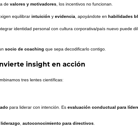
ra de
valores y motivadores
, los incentivos no funcionan.
xigen equilibrar
intuición
y
evidencia
, apoyándote en
habilidades b
ntegrar identidad personal con cultura corporativa/país nuevo puede dilu
un
socio de coaching
que sepa decodificarlo contigo.
nvierte insight en acción
mbinamos tres lentes científicas:
tado
para liderar con intención. Es
evaluación conductual para líder
 liderazgo
,
autoconocimiento para directivos
.