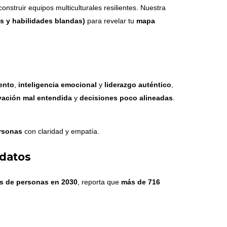
construir equipos multiculturales resilientes. Nuestra
s y habilidades blandas)
para revelar tu
mapa
ento
,
inteligencia emocional
y
liderazgo auténtico
,
vación mal entendida
y
decisiones poco alineadas
.
ersonas
con claridad y empatía.
 datos
es de personas en 2030
, reporta que
más de 716