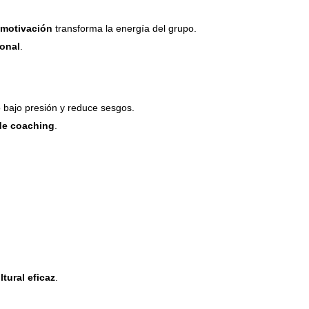
motivación
transforma la energía del grupo.
ional
.
io bajo presión y reduce sesgos.
 de coaching
.
tural eficaz
.