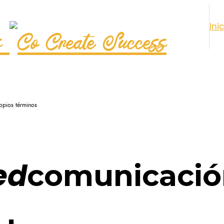
Ini
opios términos
ed
comunicació