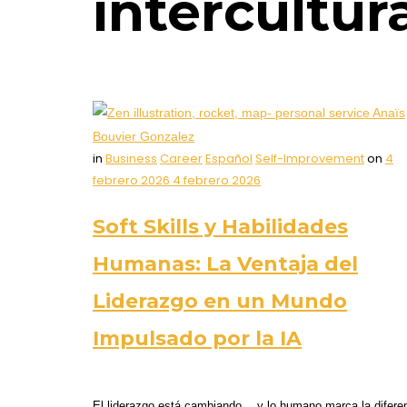
intercultur
in
Business
Career
Español
Self-Improvement
on
4
febrero 2026
4 febrero 2026
Soft Skills y Habilidades
Humanas: La Ventaja del
Liderazgo en un Mundo
Impulsado por la IA
El liderazgo está cambiando… y lo humano marca la diferen