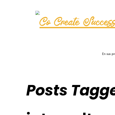
Co Create Success
En sus pr
Posts Tagg