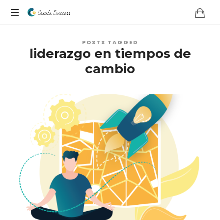
Co
En
Create
POSTS TAGGED
sus
liderazgo en tiempos de
propios
Success
cambio
términos