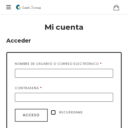
Co
En
Create
Mi cuenta
sus
propios
Success
términos
Acceder
OBLIGATORIO
NOMBRE DE USUARIO O CORREO ELECTRÓNICO
*
OBLIGATORIO
CONTRASEÑA
*
RECUÉRDAME
ACCESO