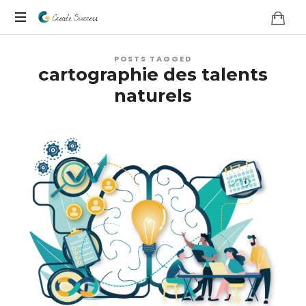
Co
Selon
Create
POSTS TAGGED
vos
cartographie des talents
propres
Success
naturels
conditions